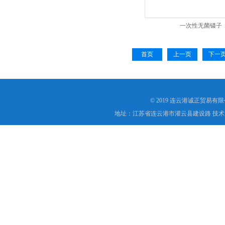
一次性无菌镊子
首页
上一页
下一
© 2019 连云港诚正贸易有
地址：江苏省连云港市灌云县建设路 技术