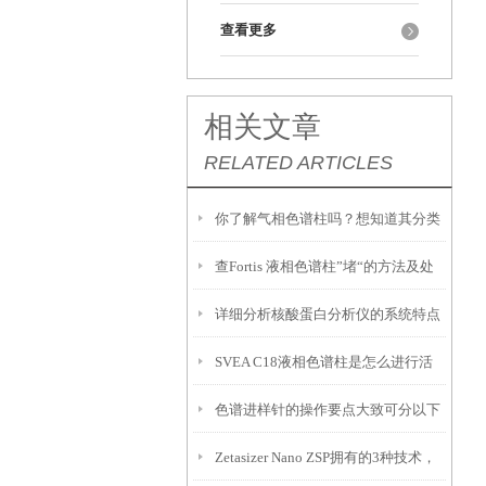
查看更多
相关文章
RELATED ARTICLES
你了解气相色谱柱吗？想知道其分类
查Fortis 液相色谱柱”堵“的方法及处
和特点吗？
详细分析核酸蛋白分析仪的系统特点
理措施
SVEA C18液相色谱柱是怎么进行活
和操作说明
色谱进样针的操作要点大致可分以下
化的？具体流程如下
Zetasizer Nano ZSP拥有的3种技术，
五点