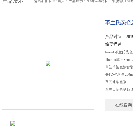
产品展示
您现在的位置:
首页
>
产品展示
>
生物医药耗材
>
细胞/微生物
革兰氏染色
产品时间：2019-
简要描述：
Remel 革兰氏染
Thermo旗下Re
革兰氏染色液套装，
4种染色剂各250
及其他染色剂
革兰氏染色剂15-
在线咨询