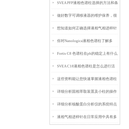
SVEA PFP液相色谱柱选择的方法和条
做好数字可调移液器的维护保养，很
件都有什么？
想知道如何正确选择液相气相进样针
重要
你对Nanologica液相色谱柱了解多
针头吗？
Fortis C8 色谱柱在ph的稳定上有什么
少？知道以下这些吗？
SVEA C18液相色谱柱是怎么进行活
特殊之处？
这些资料能让您快速掌握液相色谱柱
化的？具体流程如下
详细分析固相萃取装置及小柱的操作
的结构组成
详细分析核酸蛋白分析仪的系统特点
步骤
液相气相进样针在日常应用中具有多
和操作说明