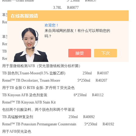
Remel™ Gram Iodine 5*250ml R40057
3.78L R40077
革兰氏染色剂-番红（也称 沙黄） 250ml R40058
Remel™ Gram Safranin 5*250ml R40059
欢迎您！
3.78L R40079
来自局域网的朋友！有什么可以帮助您的
吗？
革兰氏染色剂套装托盘 1个 R40081
Remel™ Gram Stain Kit Plastic Tray ，可装4瓶250ml的染液
TB 金胺- 若丹明T 荧光染色剂 250ml R40090
Remel™ TB Auramine-Rhodamine T Stain 5*250ml R40190
用于显微镜检测AFB（荧光显微镜检测分枝杆菌）
TB 脱色剂,Truant-Moore(0.5% 盐酸乙醇) 250ml R40107
Remel™ TB Decolorizer, Truant-Moore 5*250ml R40207
用于TB 金胺 O 和TB 金胺- 罗丹明 T 荧光染色
TB Kinyoun AFB 染色剂套装 6*250ml R40112
Remel™ TB Kinyoun AFB Stain Kit
包括两个抗酸染料、两个脱色剂和两个甲基蓝
TB 高锰酸钾复染剂 250ml R40092
Remel™ TB Potassium Permanganate Counterstain 5*250ml R40192
用于AFB荧光染色