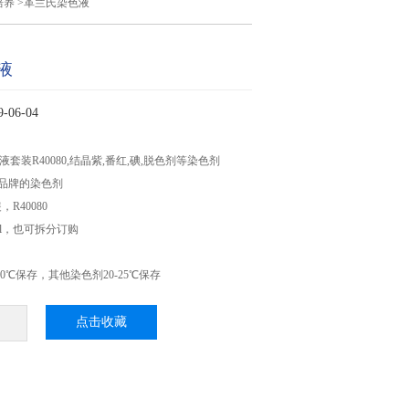
培养
>革兰氏染色液
液
06-04
色液套装R40080,结晶紫,番红,碘,脱色剂等染色剂
mel品牌的染色剂
R40080
ml，也可拆分订购
30℃保存，其他染色剂20-25℃保存
点击收藏