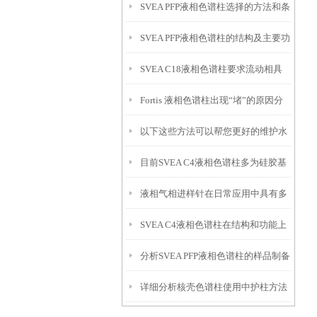
SVEA PFP液相色谱柱选择的方法和条
SVEA PFP液相色谱柱的结构及主要功
件都有什么？
SVEA C18液相色谱柱要求流动相具
能，这里有详细说明
Fortis 液相色谱柱出现“堵”的原因分
备以下六大特点
以下这些方法可以帮您更好的维护水
析
目前SVEA C4液相色谱柱多为硅胶基
浴锅
液相气相进样针在日常应用中具有多
质柱，可细分为以下几类
SVEA C4液相色谱柱在结构和功能上
少种分类？
分析SVEA PFP液相色谱柱的样品制备
有什么表现？
详细分析核壳色谱柱使用中护柱方法
及保存操作