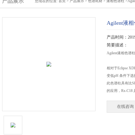
产品展示
您现在的位置:
首页
>
产品展示
>
色谱耗材
>
液相色谱柱
>Agi
Agilent
产品时间：2019-
简要描述：
Agilent液相色
相对于Eclipse XD
变低pH 条件下选
此色谱柱具有比SB
的应用，Rx-C
在线咨询