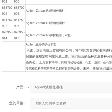
902
906
883700-
883700-
Agilent Zorbax Rx液相色谱柱
902
906
861767-
861753-
Agilent Zorbax Rx液相色谱柱
902
906
820950-
820950-
Agilent Zorbax Rx保护柱芯，4/包
914
913
Agilent通用保护柱卡套
承诺：连云港诚正贸易有限公司，将*时间对客户的要求进
保量的在规定时间里完成工作。我们经营的品种涉及各种分
验办公、工具器材等等
，
同时与
检验检疫、化工、农药、生化
专院校及科研院所等单位都有良好的合作
。未来，希望我们诚
产品：
您的单位：