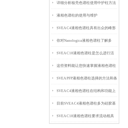
详细分析核壳色谱柱使用中护柱方法
液相色谱柱的使用与维护
SVEA C4液相色谱柱具有出众的峰形
你对Nanologica液相色谱柱了解多
SVEA C18液相色谱柱是怎么进行活
少？知道以下这些吗？
这些资料能让您快速掌握液相色谱柱
化的？具体流程如下
SVEA PFP液相色谱柱选择的方法和条
的结构组成
SVEA C4液相色谱柱在结构和功能上
件都有什么？
目前SVEA C4液相色谱柱多为硅胶基
有什么表现？
SVEA C18液相色谱柱要求流动相具
质柱，可细分为以下几类