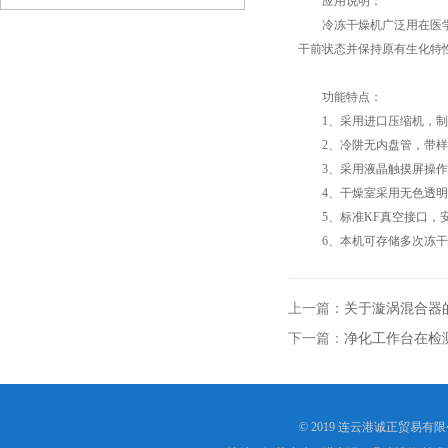
应用说明：
冷冻干燥机广泛用在医学、
干前状态并保持原有生化特
功能特点：
1、采用进口压缩机，制
2、冷阱无内盘管，带样
3、采用液晶触摸屏操作面
4、干燥室采用无色透明一
5、标准KF真空接口，安
6、本机可存储多次冻干数
上一篇：
关于漩涡混合器
下一篇：
净化工作台在检
© 2019 连云港诚正贸易有