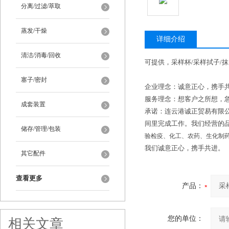
分离/过滤/萃取
蒸发/干燥
详细介绍
清洁/消毒/回收
可提供，采样杯/采样拭子/
塞子/密封
企业理念：诚意正心，携手
服务理念：想客户之所想，
成套装置
承诺：连云港诚正贸易有限
间里完成工作。我们经营的
储存/管理/包装
验检疫、化工、农药、生化制
我们诚意正心，携手共进。
其它配件
查看更多
产品：
您的单位：
相关文章