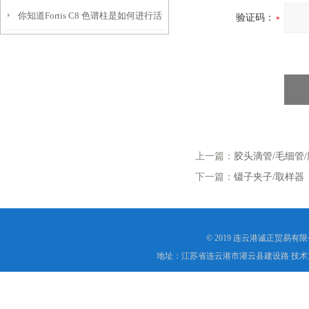
你知道Fortis C8 色谱柱是如何进行活
和操作说明
验证码：
化的吗？
上一篇：
胶头滴管/毛细管
下一篇：
镊子夹子/取样器
© 2019 连云港诚正贸易有
地址：江苏省连云港市灌云县建设路 技术