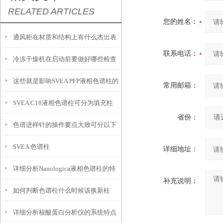
RELATED ARTICLES
您的姓名：
通风柜在材质和结构上有什么杰出表
联系电话：
冷冻干燥机在启动前要做好哪些检查
现？
这些就是影响SVEA PFP液相色谱柱的
工作？
常用邮箱：
SVEA C18液相色谱柱可分为填充柱
使用因素
省份：
色谱进样针的操作要点大致可分以下
和开管柱两大类
SVEA 色谱柱
五点
详细地址：
详细分析Nanologica液相色谱柱的特
补充说明：
如何判断色谱柱什么时候该换新柱
性特点
详细分析核酸蛋白分析仪的系统特点
了？