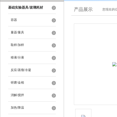
基础实验器具/玻璃耗材
产品展示
您现在的位
容器
量器/量具
取样/加样
移液/分液
反应/蒸馏/冷凝
研磨/金相
消解/搅拌
加热/降温