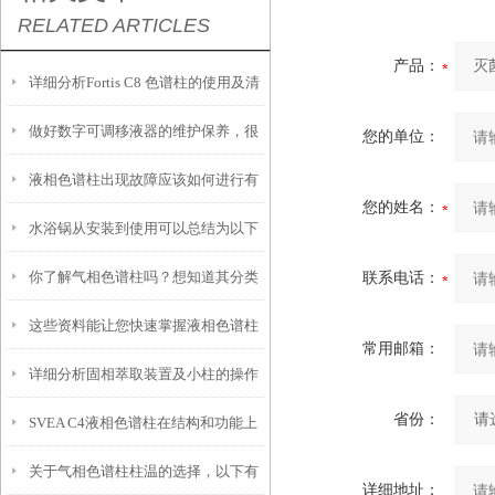
RELATED ARTICLES
产品：
详细分析Fortis C8 色谱柱的使用及清
做好数字可调移液器的维护保养，很
洗
您的单位：
液相色谱柱出现故障应该如何进行有
重要
您的姓名：
水浴锅从安装到使用可以总结为以下
效的排除？
你了解气相色谱柱吗？想知道其分类
联系电话：
五大步骤
这些资料能让您快速掌握液相色谱柱
和特点吗？
常用邮箱：
详细分析固相萃取装置及小柱的操作
的结构组成
省份：
SVEA C4液相色谱柱在结构和功能上
步骤
关于气相色谱柱柱温的选择，以下有
有什么表现？
详细地址：