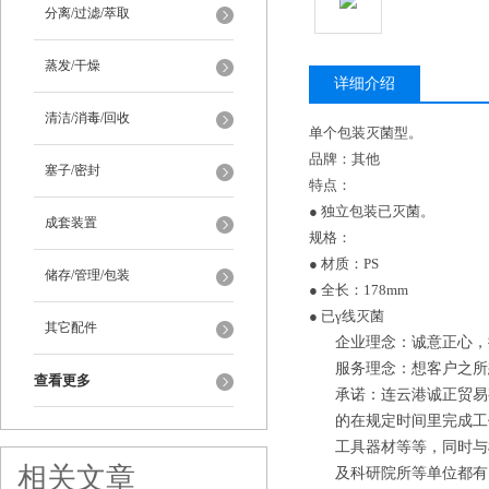
分离/过滤/萃取
蒸发/干燥
详细介绍
清洁/消毒/回收
单个包装灭菌型。
品牌：其他
塞子/密封
特点：
● 独立包装已灭菌。
成套装置
规格：
● 材质：PS
储存/管理/包装
● 全长：178mm
● 已γ线灭菌
其它配件
企业理念：诚意正心，
服务理念：想客户之所
查看更多
承诺：连云港诚正贸易
的在规定时间里完成工
工具器材等等
，
同时与
相关文章
及科研院所等单位都有