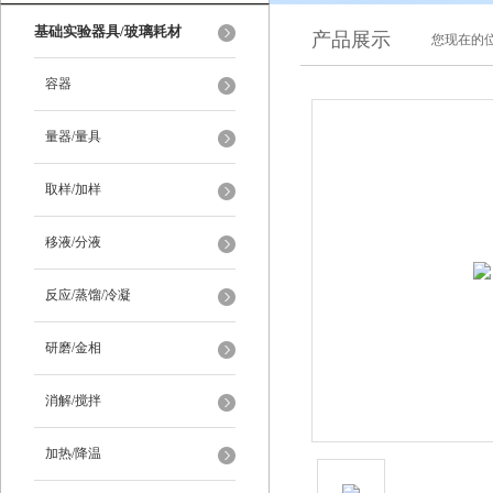
基础实验器具/玻璃耗材
产品展示
您现在的位
容器
量器/量具
取样/加样
移液/分液
反应/蒸馏/冷凝
研磨/金相
消解/搅拌
加热/降温