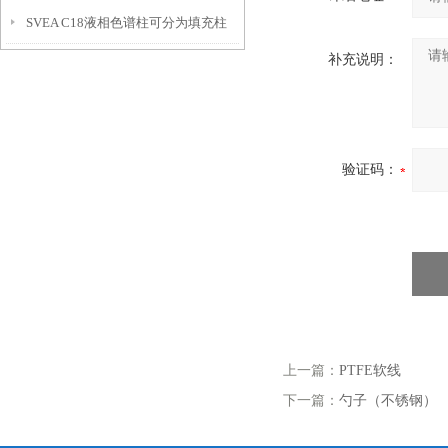
SVEA C18液相色谱柱可分为填充柱
详细说明
补充说明：
和开管柱两大类
验证码：
上一篇：
PTFE软线
下一篇：
勺子（不锈钢）